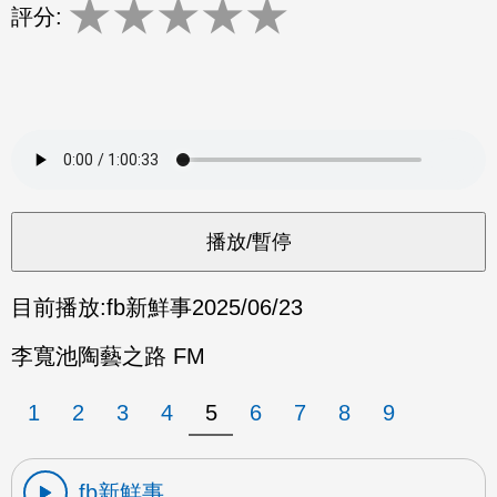
★
★
★
★
★
評分:
目前播放:
fb新鮮事
2025/06/23
李寬池陶藝之路 FM
1
2
3
4
5
6
7
8
9
fb新鮮事