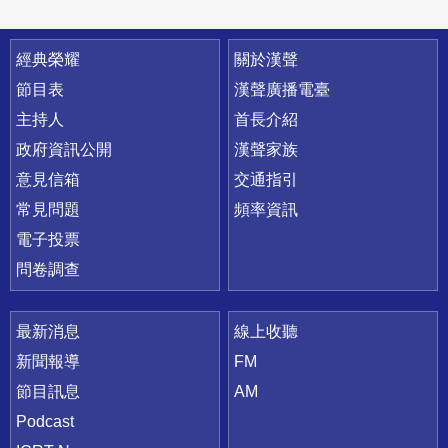
快速連結
經典榮耀
關於漢聲
節目表
漢聲廣播電臺
主持人
首長介紹
政府資訊公開
漢聲家族
意見信箱
交通指引
常見問題
頻率資訊
電子投票
問卷調查
最新消息
線上收聽
新聞報導
FM
節目訊息
AM
Podcast