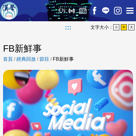
EN
:::
文字大小：
小
中
大
FB新鮮事
首頁
/
經典回放
/
節目
/
FB新鮮事