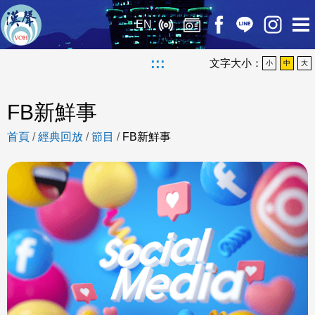
EN
:::
文字大小：
小
中
大
FB新鮮事
首頁
/
經典回放
/
節目
/
FB新鮮事