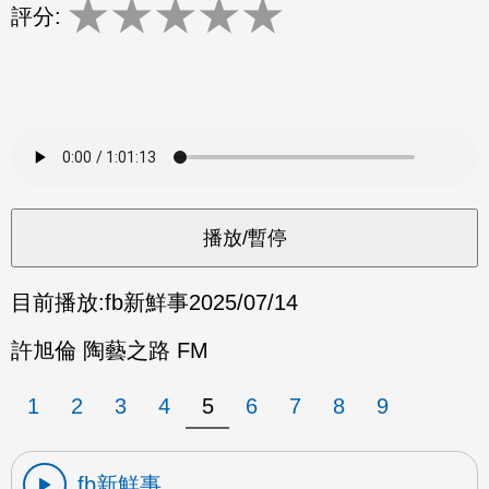
★
★
★
★
★
評分:
目前播放:
fb新鮮事
2025/07/14
許旭倫 陶藝之路 FM
1
2
3
4
5
6
7
8
9
fb新鮮事