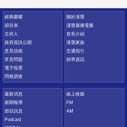
快速連結
經典榮耀
關於漢聲
節目表
漢聲廣播電臺
主持人
首長介紹
政府資訊公開
漢聲家族
意見信箱
交通指引
常見問題
頻率資訊
電子投票
問卷調查
最新消息
線上收聽
新聞報導
FM
節目訊息
AM
Podcast