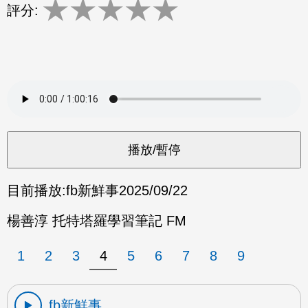
★
★
★
★
★
評分:
目前播放:
fb新鮮事
2025/09/22
楊善淳 托特塔羅學習筆記 FM
1
2
3
4
5
6
7
8
9
fb新鮮事