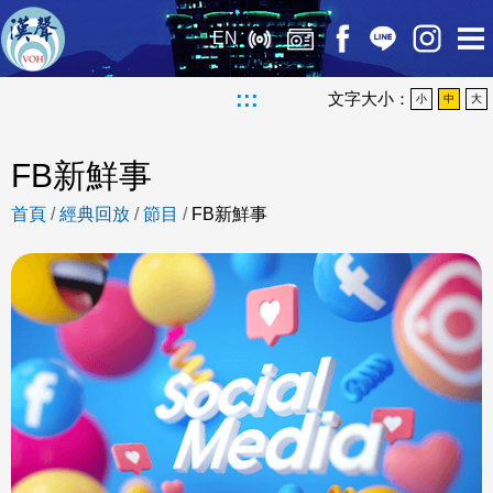
EN
:::
文字大小：
小
中
大
FB新鮮事
首頁
/
經典回放
/
節目
/
FB新鮮事