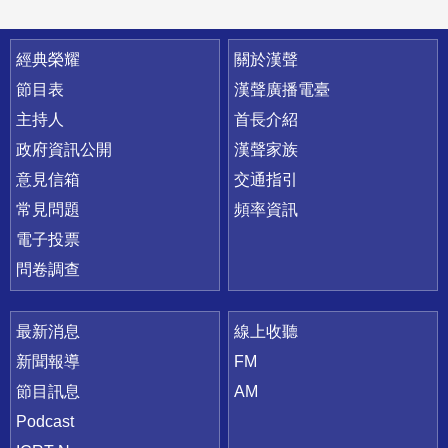
快速連結
經典榮耀
關於漢聲
節目表
漢聲廣播電臺
主持人
首長介紹
政府資訊公開
漢聲家族
意見信箱
交通指引
常見問題
頻率資訊
電子投票
問卷調查
最新消息
線上收聽
新聞報導
FM
節目訊息
AM
Podcast