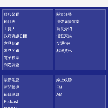
快速連結
經典榮耀
關於漢聲
節目表
漢聲廣播電臺
主持人
首長介紹
政府資訊公開
漢聲家族
意見信箱
交通指引
常見問題
頻率資訊
電子投票
問卷調查
最新消息
線上收聽
新聞報導
FM
節目訊息
AM
Podcast