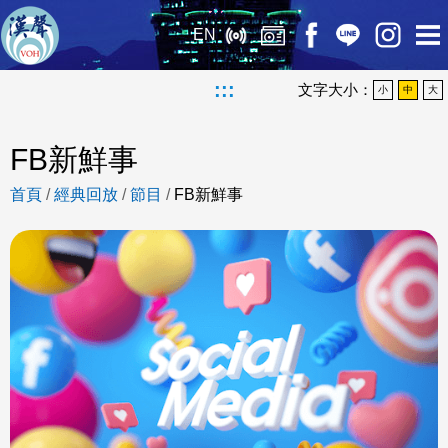
EN
:::
文字大小：
小
中
大
FB新鮮事
首頁
/
經典回放
/
節目
/
FB新鮮事