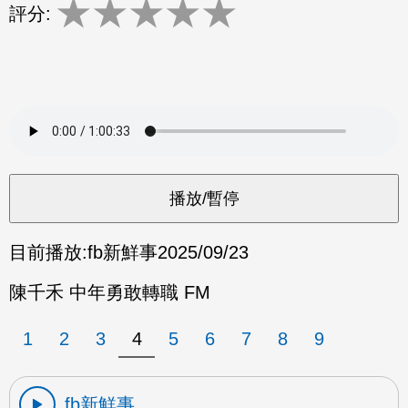
★
★
★
★
★
評分:
目前播放:
fb新鮮事
2025/09/23
陳千禾 中年勇敢轉職 FM
1
2
3
4
5
6
7
8
9
fb新鮮事