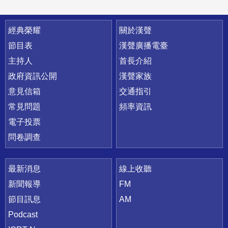
快速連結
經典榮耀
關於漢聲
節目表
漢聲廣播電臺
主持人
首長介紹
政府資訊公開
漢聲家族
意見信箱
交通指引
常見問題
頻率資訊
電子投票
問卷調查
最新消息
線上收聽
新聞報導
FM
節目訊息
AM
Podcast