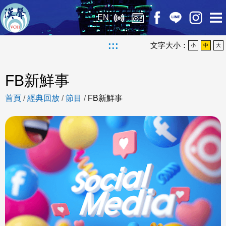
EN
:::
文字大小：
小
中
大
FB新鮮事
首頁
/
經典回放
/
節目
/
FB新鮮事