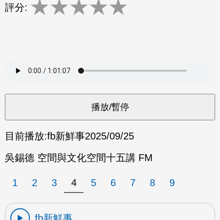
★
★
★
★
★
評分:
目前播放:
fb新鮮事
2025/09/25
吳錫德 空間與文化空間十五講 FM
1
2
3
4
5
6
7
8
9
fb新鮮事