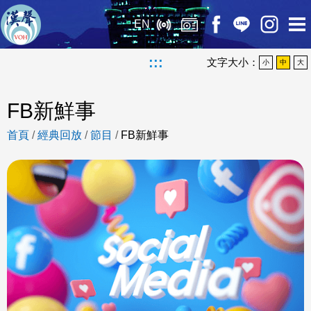
EN
:::
文字大小：
小
中
大
FB新鮮事
首頁
/
經典回放
/
節目
/
FB新鮮事