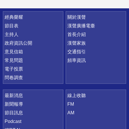
快速連結
經典榮耀
關於漢聲
節目表
漢聲廣播電臺
主持人
首長介紹
政府資訊公開
漢聲家族
意見信箱
交通指引
常見問題
頻率資訊
電子投票
問卷調查
最新消息
線上收聽
新聞報導
FM
節目訊息
AM
Podcast