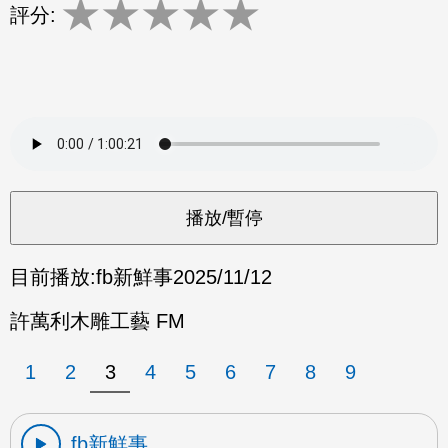
★
★
★
★
★
評分:
目前播放:
fb新鮮事
2025/11/12
許萬利木雕工藝 FM
1
2
3
4
5
6
7
8
9
fb新鮮事