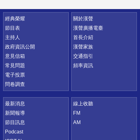
快速連結
經典榮耀
關於漢聲
節目表
漢聲廣播電臺
主持人
首長介紹
政府資訊公開
漢聲家族
意見信箱
交通指引
常見問題
頻率資訊
電子投票
問卷調查
最新消息
線上收聽
新聞報導
FM
節目訊息
AM
Podcast