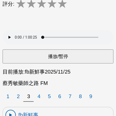
★
★
★
★
★
評分:
目前播放:
fb新鮮事
2025/11/25
蔡秀敏藥師之路 FM
1
2
3
4
5
6
7
8
9
fb新鮮事