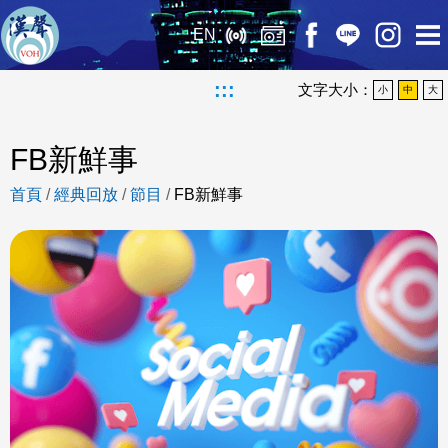
EN
:::
文字大小：
小
中
大
FB新鮮事
首頁
/
經典回放
/
節目
/
FB新鮮事