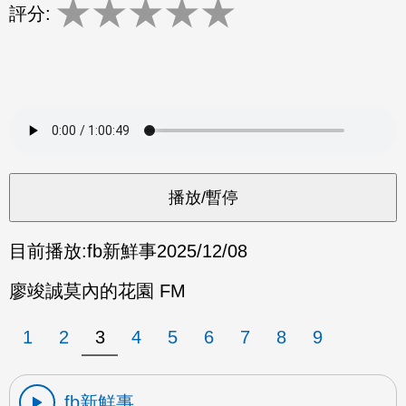
★
★
★
★
★
評分:
目前播放:
fb新鮮事
2025/12/08
廖竣誠莫內的花園 FM
1
2
3
4
5
6
7
8
9
fb新鮮事