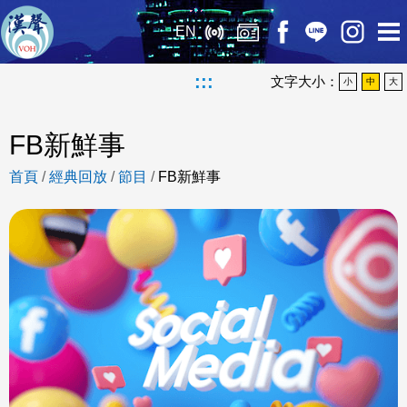
EN
:::
文字大小：
小
中
大
FB新鮮事
首頁
/
經典回放
/
節目
/
FB新鮮事