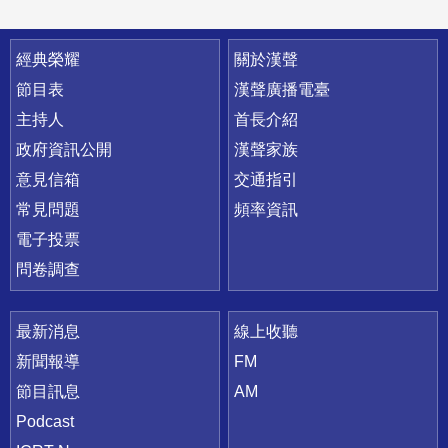
快速連結
經典榮耀
關於漢聲
節目表
漢聲廣播電臺
主持人
首長介紹
政府資訊公開
漢聲家族
意見信箱
交通指引
常見問題
頻率資訊
電子投票
問卷調查
最新消息
線上收聽
新聞報導
FM
節目訊息
AM
Podcast