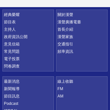
快速連結
經典榮耀
關於漢聲
節目表
漢聲廣播電臺
主持人
首長介紹
政府資訊公開
漢聲家族
意見信箱
交通指引
常見問題
頻率資訊
電子投票
問卷調查
最新消息
線上收聽
新聞報導
FM
節目訊息
AM
Podcast