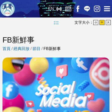
EN
:::
文字大小：
小
中
大
FB新鮮事
首頁
/
經典回放
/
節目
/
FB新鮮事