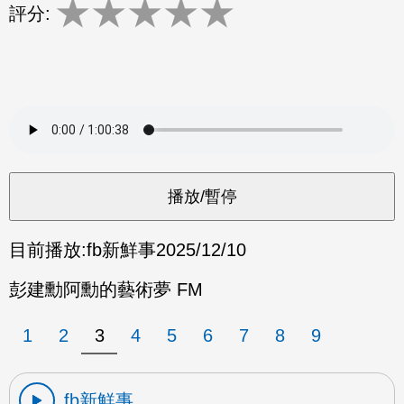
★
★
★
★
★
評分:
目前播放:
fb新鮮事
2025/12/10
彭建勳阿勳的藝術夢 FM
1
2
3
4
5
6
7
8
9
fb新鮮事