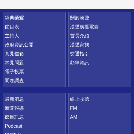
快速連結
經典榮耀
關於漢聲
節目表
漢聲廣播電臺
主持人
首長介紹
政府資訊公開
漢聲家族
意見信箱
交通指引
常見問題
頻率資訊
電子投票
問卷調查
最新消息
線上收聽
新聞報導
FM
節目訊息
AM
Podcast