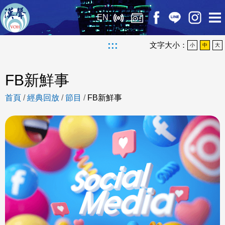
EN
:::
文字大小：
小
中
大
FB新鮮事
首頁
/
經典回放
/
節目
/
FB新鮮事