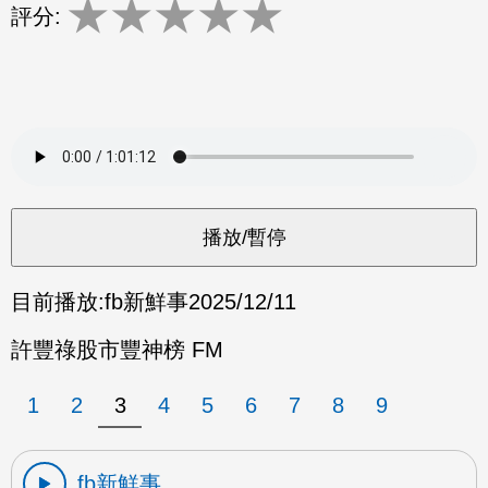
★
★
★
★
★
評分:
目前播放:
fb新鮮事
2025/12/11
許豐祿股市豐神榜 FM
1
2
3
4
5
6
7
8
9
fb新鮮事