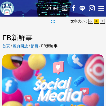
EN
:::
文字大小：
小
中
大
FB新鮮事
首頁
/
經典回放
/
節目
/
FB新鮮事