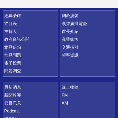
快速連結
經典榮耀
關於漢聲
節目表
漢聲廣播電臺
主持人
首長介紹
政府資訊公開
漢聲家族
意見信箱
交通指引
常見問題
頻率資訊
電子投票
問卷調查
最新消息
線上收聽
新聞報導
FM
節目訊息
AM
Podcast