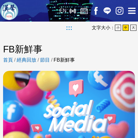
EN
:::
文字大小：
小
中
大
FB新鮮事
首頁
/
經典回放
/
節目
/
FB新鮮事