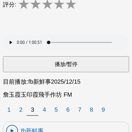
★
★
★
★
★
評分:
目前播放:
fb新鮮事
2025/12/15
詹玉霞玉印霞飛手作坊 FM
1
2
3
4
5
6
7
8
9
fb新鮮事