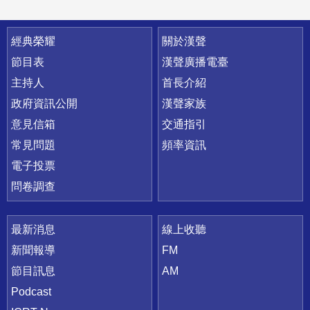
快速連結
經典榮耀
關於漢聲
節目表
漢聲廣播電臺
主持人
首長介紹
政府資訊公開
漢聲家族
意見信箱
交通指引
常見問題
頻率資訊
電子投票
問卷調查
最新消息
線上收聽
新聞報導
FM
節目訊息
AM
Podcast