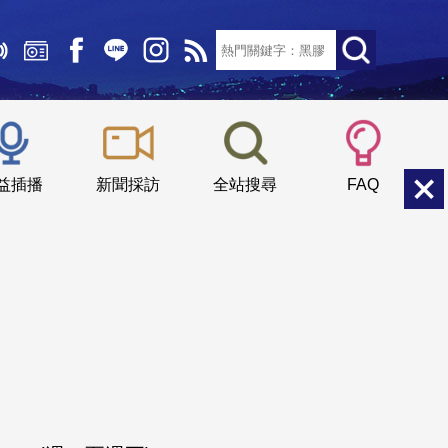
文字大小：
小
中
大
益插播
新聞採訪
全站搜尋
FAQ