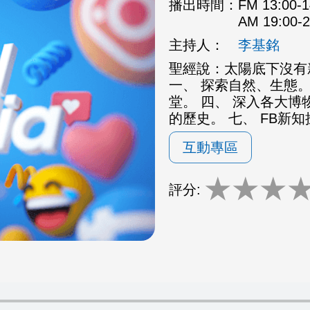
播出時間：
FM 13:00
AM 19:00
主持人：
李基銘
聖經說：太陽底下沒有
一、 探索自然、生態。
堂。 四、 深入各大博
的歷史。 七、 FB新
互動專區
★
★
★
評分: