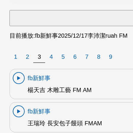
目前播放:
fb新鮮事
2025/12/17
李沛潔ruah FM
1
2
3
4
5
6
7
8
9
fb新鮮事
楊天吉 木雕工藝 FM AM
fb新鮮事
王瑞玲 長安包子饅頭 FMAM