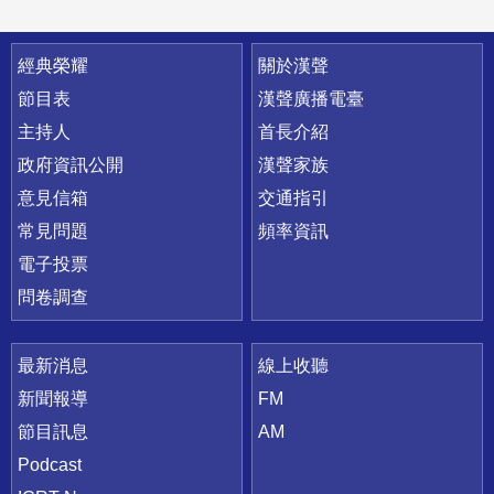
快速連結
經典榮耀
關於漢聲
節目表
漢聲廣播電臺
主持人
首長介紹
政府資訊公開
漢聲家族
意見信箱
交通指引
常見問題
頻率資訊
電子投票
問卷調查
最新消息
線上收聽
新聞報導
FM
節目訊息
AM
Podcast