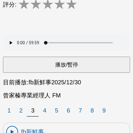
★
★
★
★
★
評分:
目前播放:
fb新鮮事
2025/12/30
曾家榛專業經理人 FM
1
2
3
4
5
6
7
8
9
fb新鮮事