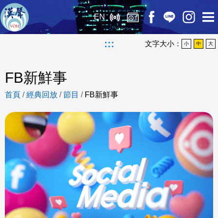
EN
:::
文字大小：
小
中
大
FB新鮮事
首頁
/
經典回放
/
節目
/
FB新鮮事