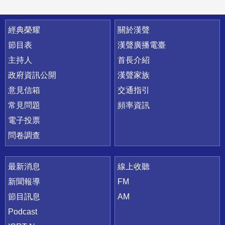
快速連結
經典榮耀
關於漢聲
節目表
漢聲廣播電臺
主持人
首長介紹
政府資訊公開
漢聲家族
意見信箱
交通指引
常見問題
頻率資訊
電子投票
問卷調查
最新消息
線上收聽
新聞報導
FM
節目訊息
AM
Podcast