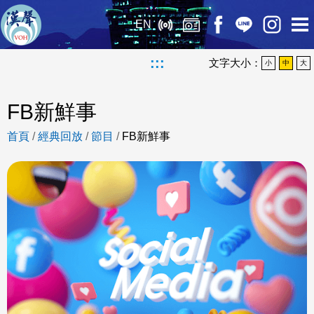
EN
:::
文字大小：
小
中
大
FB新鮮事
首頁
/
經典回放
/
節目
/
FB新鮮事