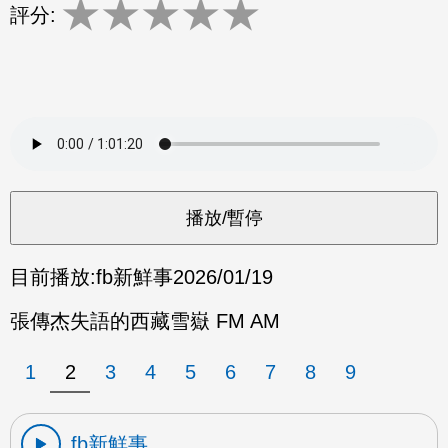
★
★
★
★
★
評分:
目前播放:
fb新鮮事
2026/01/19
張傳杰失語的西藏雪嶽 FM AM
1
2
3
4
5
6
7
8
9
fb新鮮事