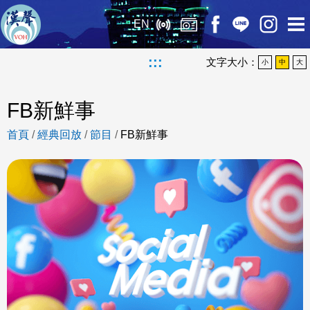
EN
:::
文字大小：
小
中
大
FB新鮮事
首頁
/
經典回放
/
節目
/
FB新鮮事