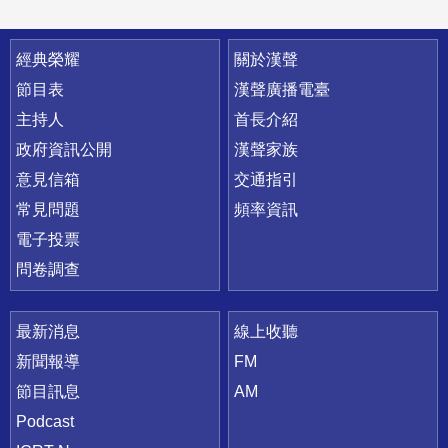
快速連結
經典榮耀
關於漢聲
節目表
漢聲廣播電臺
主持人
首長介紹
政府資訊公開
漢聲家族
意見信箱
交通指引
常見問題
頻率資訊
電子投票
問卷調查
最新消息
線上收聽
新聞報導
FM
節目訊息
AM
Podcast