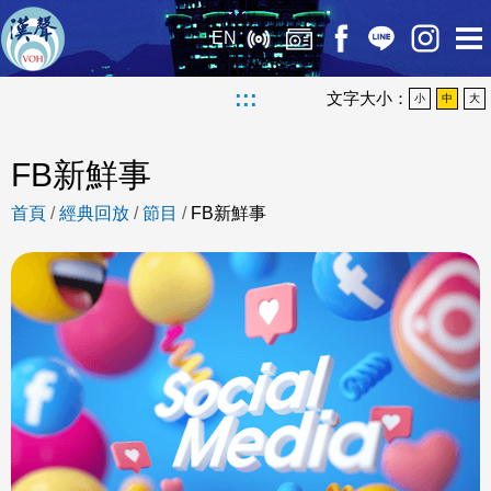
EN
:::
文字大小：
小
中
大
FB新鮮事
首頁
/
經典回放
/
節目
/
FB新鮮事