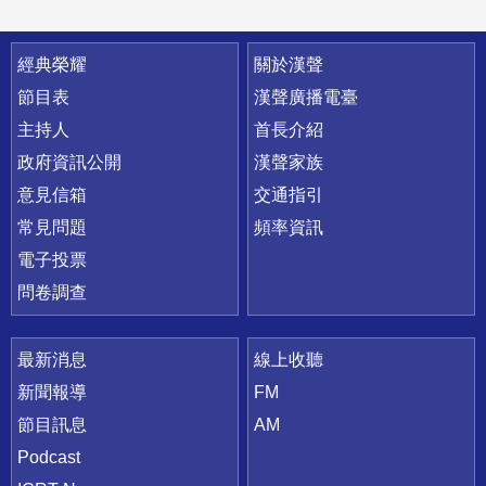
快速連結
經典榮耀
關於漢聲
節目表
漢聲廣播電臺
主持人
首長介紹
政府資訊公開
漢聲家族
意見信箱
交通指引
常見問題
頻率資訊
電子投票
問卷調查
最新消息
線上收聽
新聞報導
FM
節目訊息
AM
Podcast