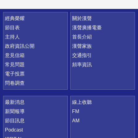
快速連結
經典榮耀
關於漢聲
節目表
漢聲廣播電臺
主持人
首長介紹
政府資訊公開
漢聲家族
意見信箱
交通指引
常見問題
頻率資訊
電子投票
問卷調查
最新消息
線上收聽
新聞報導
FM
節目訊息
AM
Podcast