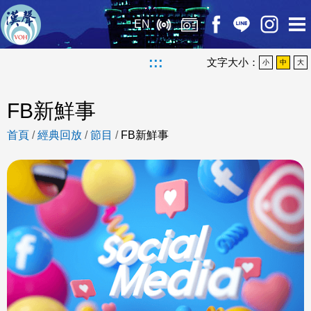
EN
:::
文字大小：
小
中
大
FB新鮮事
首頁
/
經典回放
/
節目
/
FB新鮮事