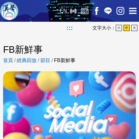
EN
:::
文字大小：
小
中
大
FB新鮮事
首頁
/
經典回放
/
節目
/
FB新鮮事