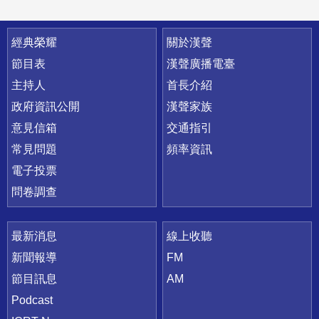
快速連結
經典榮耀
關於漢聲
節目表
漢聲廣播電臺
主持人
首長介紹
政府資訊公開
漢聲家族
意見信箱
交通指引
常見問題
頻率資訊
電子投票
問卷調查
最新消息
線上收聽
新聞報導
FM
節目訊息
AM
Podcast