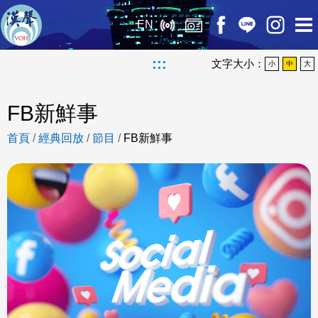
EN
:::
文字大小：
小
中
大
FB新鮮事
首頁
/
經典回放
/
節目
/
FB新鮮事