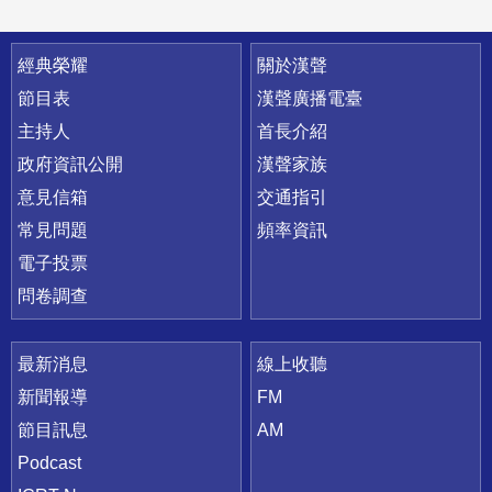
快速連結
經典榮耀
關於漢聲
節目表
漢聲廣播電臺
主持人
首長介紹
政府資訊公開
漢聲家族
意見信箱
交通指引
常見問題
頻率資訊
電子投票
問卷調查
最新消息
線上收聽
新聞報導
FM
節目訊息
AM
Podcast