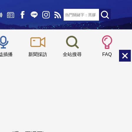
文字大小：
小
中
大
益插播
新聞採訪
全站搜尋
FAQ