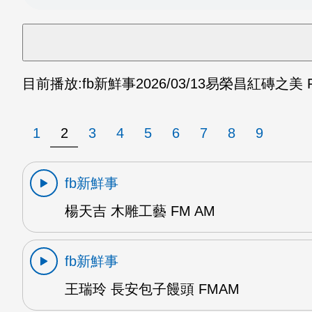
目前播放:
fb新鮮事
2026/03/13
易榮昌紅磚之美 F
1
2
3
4
5
6
7
8
9
fb新鮮事
楊天吉 木雕工藝 FM AM
fb新鮮事
王瑞玲 長安包子饅頭 FMAM