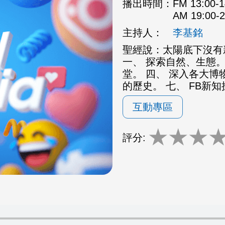
播出時間：
FM 13:00
AM 19:00
主持人：
李基銘
聖經說：太陽底下沒有
一、 探索自然、生態。
堂。 四、 深入各大博
的歷史。 七、 FB新
互動專區
★
★
★
評分: