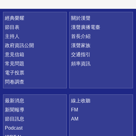
快速連結
經典榮耀
關於漢聲
節目表
漢聲廣播電臺
主持人
首長介紹
政府資訊公開
漢聲家族
意見信箱
交通指引
常見問題
頻率資訊
電子投票
問卷調查
最新消息
線上收聽
新聞報導
FM
節目訊息
AM
Podcast