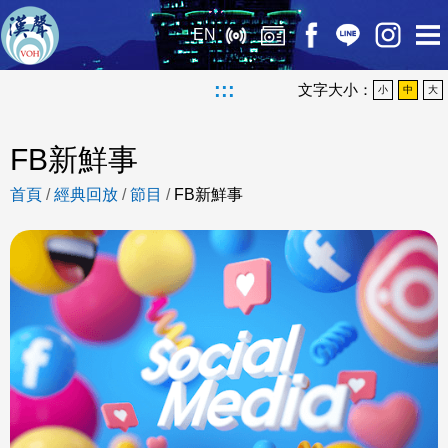
EN
:::
文字大小：
小
中
大
FB新鮮事
首頁
/
經典回放
/
節目
/
FB新鮮事