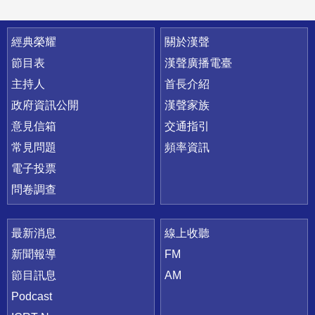
快速連結
經典榮耀
關於漢聲
節目表
漢聲廣播電臺
主持人
首長介紹
政府資訊公開
漢聲家族
意見信箱
交通指引
常見問題
頻率資訊
電子投票
問卷調查
最新消息
線上收聽
新聞報導
FM
節目訊息
AM
Podcast