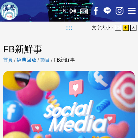
EN
:::
文字大小：
小
中
大
FB新鮮事
首頁
/
經典回放
/
節目
/
FB新鮮事