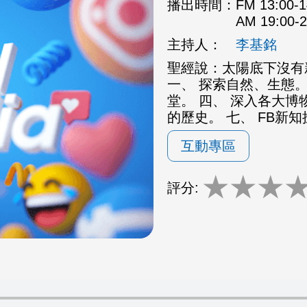
播出時間：
FM 13:00
AM 19:00
主持人：
李基銘
聖經說：太陽底下沒有
一、 探索自然、生態。
堂。 四、 深入各大博
的歷史。 七、 FB新
互動專區
★
★
★
評分: