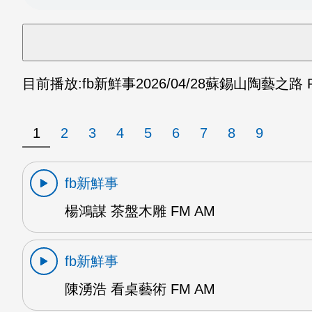
目前播放:
fb新鮮事
2026/04/28
蘇錫山陶藝之路 F
1
2
3
4
5
6
7
8
9
fb新鮮事
楊鴻謀 茶盤木雕 FM AM
fb新鮮事
陳湧浩 看桌藝術 FM AM