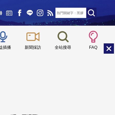
文字大小：
小
中
大
益插播
新聞採訪
全站搜尋
FAQ