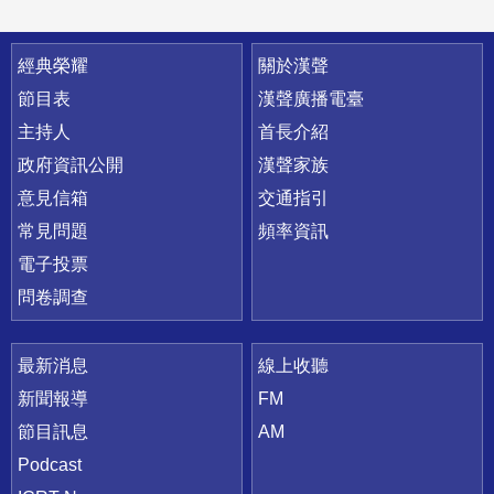
快速連結
經典榮耀
關於漢聲
節目表
漢聲廣播電臺
主持人
首長介紹
政府資訊公開
漢聲家族
意見信箱
交通指引
常見問題
頻率資訊
電子投票
問卷調查
最新消息
線上收聽
新聞報導
FM
節目訊息
AM
Podcast