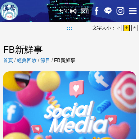
EN
:::
文字大小：
小
中
大
FB新鮮事
首頁
/
經典回放
/
節目
/
FB新鮮事