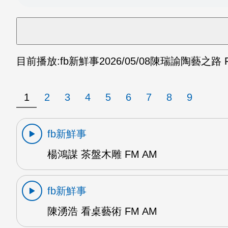
目前播放:
fb新鮮事
2026/05/08
陳瑞諭陶藝之路 F
1
2
3
4
5
6
7
8
9
fb新鮮事
楊鴻謀 茶盤木雕 FM AM
fb新鮮事
陳湧浩 看桌藝術 FM AM