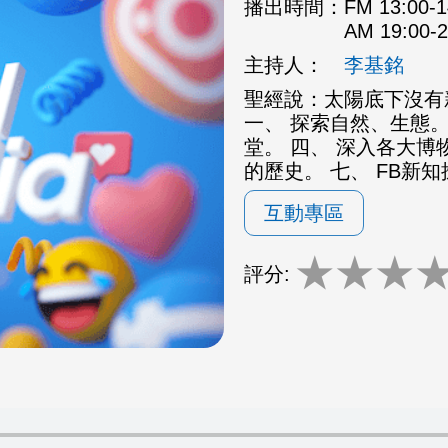
播出時間：
FM 13:00
AM 19:00
主持人：
李基銘
聖經說：太陽底下沒有
一、 探索自然、生態。
堂。 四、 深入各大博
的歷史。 七、 FB新
互動專區
★
★
★
評分: