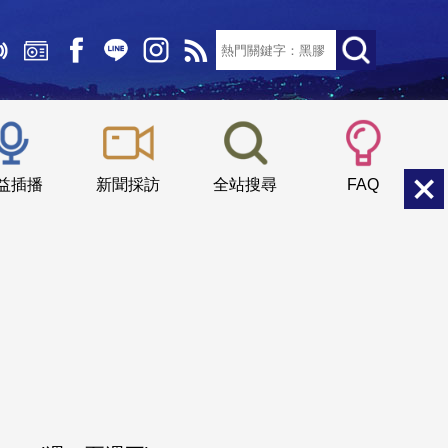
文字大小：
小
中
大
益插播
新聞採訪
全站搜尋
FAQ