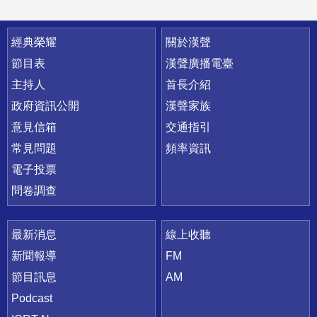
快速連結
經典榮耀
關於漢聲
節目表
漢聲廣播電臺
主持人
首長介紹
政府資訊公開
漢聲家族
意見信箱
交通指引
常見問題
頻率資訊
電子投票
問卷調查
最新消息
線上收聽
新聞報導
FM
節目訊息
AM
Podcast