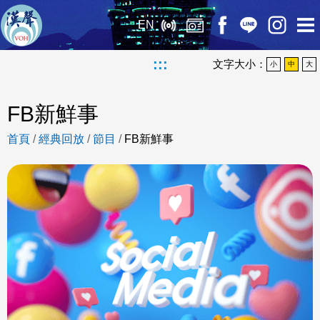
EN
:::
文字大小：
小
中
大
FB新鮮事
首頁
/
經典回放
/
節目
/
FB新鮮事