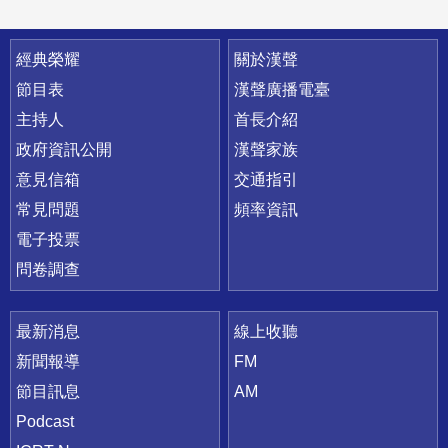
快速連結
經典榮耀
關於漢聲
節目表
漢聲廣播電臺
主持人
首長介紹
政府資訊公開
漢聲家族
意見信箱
交通指引
常見問題
頻率資訊
電子投票
問卷調查
最新消息
線上收聽
新聞報導
FM
節目訊息
AM
Podcast