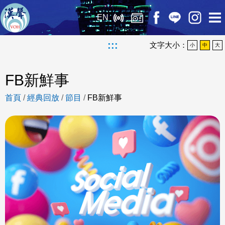
EN
:::
文字大小：
小
中
大
FB新鮮事
首頁
/
經典回放
/
節目
/
FB新鮮事