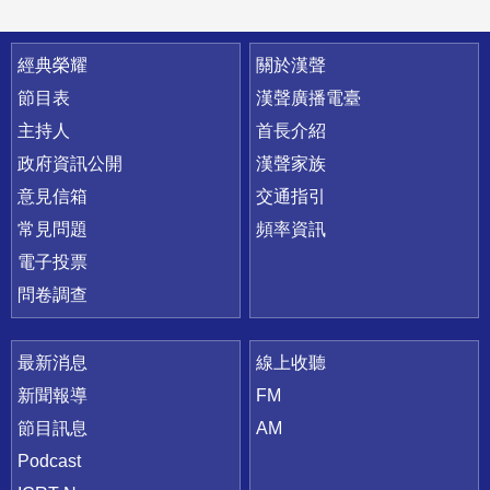
快速連結
經典榮耀
關於漢聲
節目表
漢聲廣播電臺
主持人
首長介紹
政府資訊公開
漢聲家族
意見信箱
交通指引
常見問題
頻率資訊
電子投票
問卷調查
最新消息
線上收聽
新聞報導
FM
節目訊息
AM
Podcast