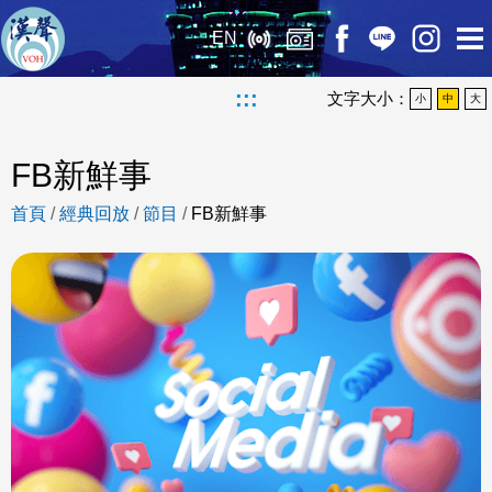
EN
:::
文字大小：
小
中
大
FB新鮮事
首頁
/
經典回放
/
節目
/
FB新鮮事