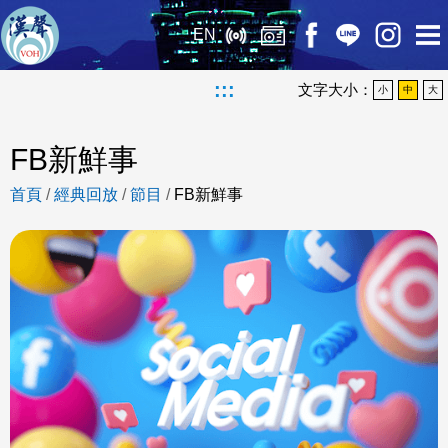
EN
:::
文字大小：
小
中
大
FB新鮮事
首頁
/
經典回放
/
節目
/
FB新鮮事