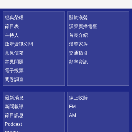
快速連結
經典榮耀
關於漢聲
節目表
漢聲廣播電臺
主持人
首長介紹
政府資訊公開
漢聲家族
意見信箱
交通指引
常見問題
頻率資訊
電子投票
問卷調查
最新消息
線上收聽
新聞報導
FM
節目訊息
AM
Podcast