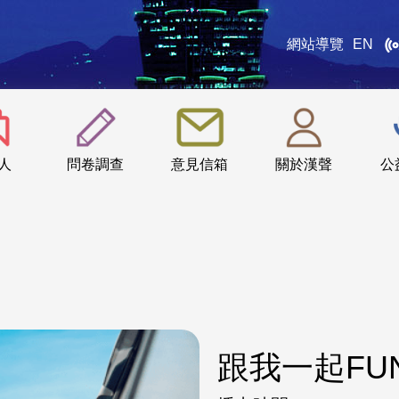
網站導覽
EN
:::
人
問卷調查
意見信箱
關於漢聲
公
跟我一起FU