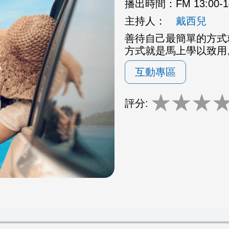
播出時間：
FM 13:00-
主持人：
戴西兒
善待自己最簡單的方式
方式就是馬上學以致用
互動專區
★
★
★
評分: