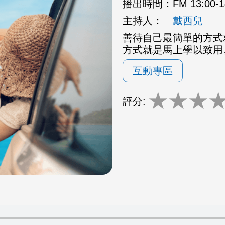
播出時間：
FM 13:00-
主持人：
戴西兒
善待自己最簡單的方式
方式就是馬上學以致用
互動專區
★
★
★
評分: