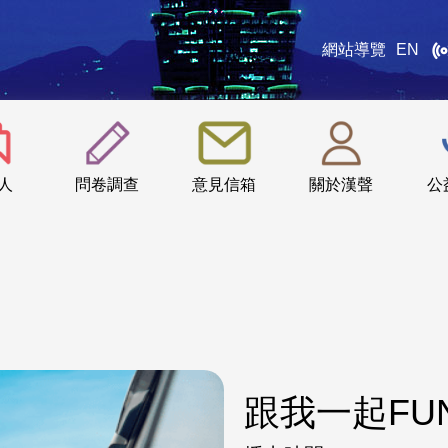
網站導覽
EN
:::
人
問卷調查
意見信箱
關於漢聲
公
跟我一起FU