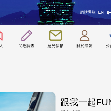
網站導覽
EN
:::
人
問卷調查
意見信箱
關於漢聲
公
跟我一起FU