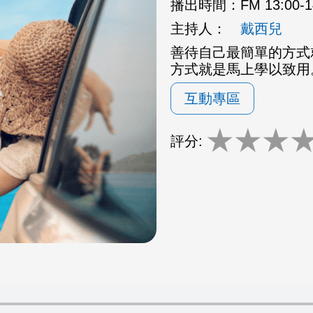
播出時間：
FM 13:00-
主持人：
戴西兒
善待自己最簡單的方式
方式就是馬上學以致用
互動專區
★
★
★
評分: