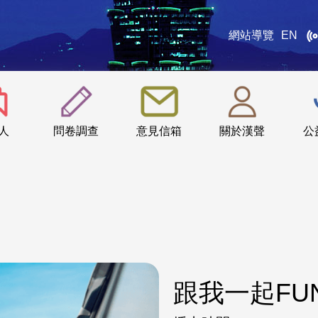
網站導覽
EN
:::
人
問卷調查
意見信箱
關於漢聲
公
跟我一起FU