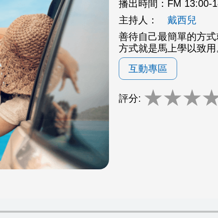
播出時間：
FM 13:00-
主持人：
戴西兒
善待自己最簡單的方式
方式就是馬上學以致用
互動專區
★
★
★
評分: