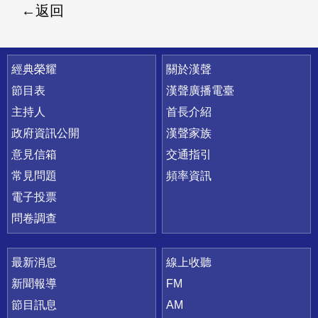
返回
快速連結
經典榮耀
關於漢聲
節目表
漢聲廣播電臺
主持人
首長介紹
政府資訊公開
漢聲家族
意見信箱
交通指引
常見問題
頻率資訊
電子投票
問卷調查
最新消息
線上收聽
新聞報導
FM
節目訊息
AM