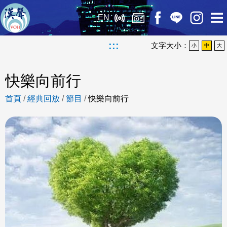
EN
:::
文字大小：
小
中
大
快樂向前行
首頁
/
經典回放
/
節目
/
快樂向前行