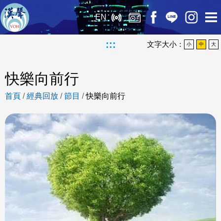
EN
:::
文字大小：
小
中
大
快樂向前行
首頁
/
經典回放
/
節目
/
快樂向前行