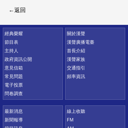
返回
快速連結
經典榮耀
關於漢聲
節目表
漢聲廣播電臺
主持人
首長介紹
政府資訊公開
漢聲家族
意見信箱
交通指引
常見問題
頻率資訊
電子投票
問卷調查
最新消息
線上收聽
新聞報導
FM