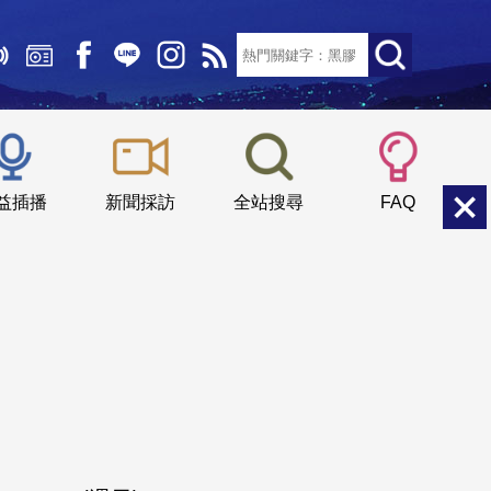
文字大小：
小
中
大
益插播
新聞採訪
全站搜尋
FAQ