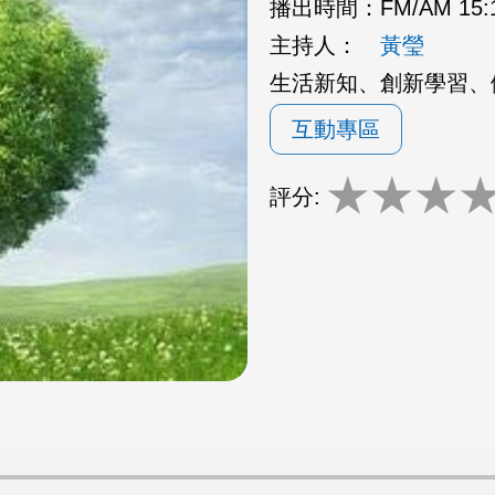
播出時間：
FM/AM 15:
主持人：
黃瑩
生活新知、創新學習、
互動專區
★
★
★
評分: