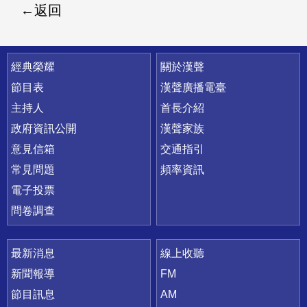
返回
快速連結
經典榮耀
關於漢聲
節目表
漢聲廣播電臺
主持人
首長介紹
政府資訊公開
漢聲家族
意見信箱
交通指引
常見問題
頻率資訊
電子投票
問卷調查
最新消息
線上收聽
新聞報導
FM
節目訊息
AM