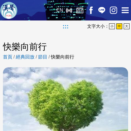
EN
:::
文字大小：
小
中
大
快樂向前行
首頁
/
經典回放
/
節目
/
快樂向前行