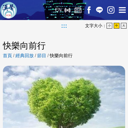
EN
:::
文字大小：
小
中
大
快樂向前行
首頁
/
經典回放
/
節目
/
快樂向前行