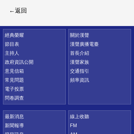
返回
快速連結
經典榮耀
關於漢聲
節目表
漢聲廣播電臺
主持人
首長介紹
政府資訊公開
漢聲家族
意見信箱
交通指引
常見問題
頻率資訊
電子投票
問卷調查
最新消息
線上收聽
新聞報導
FM