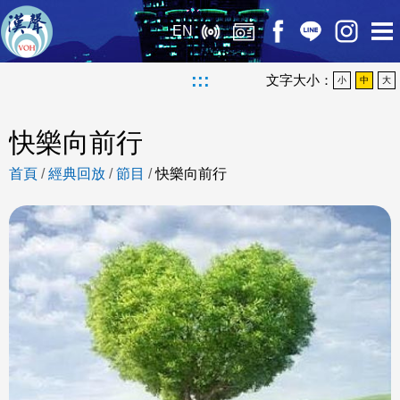
EN
:::
文字大小：
小
中
大
快樂向前行
首頁
/
經典回放
/
節目
/
快樂向前行