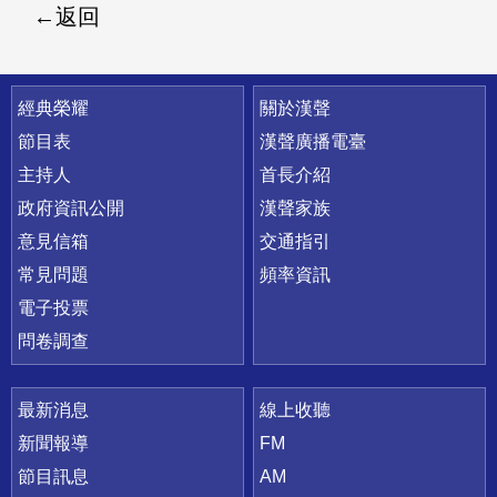
返回
快速連結
經典榮耀
關於漢聲
節目表
漢聲廣播電臺
主持人
首長介紹
政府資訊公開
漢聲家族
意見信箱
交通指引
常見問題
頻率資訊
電子投票
問卷調查
最新消息
線上收聽
新聞報導
FM
節目訊息
AM