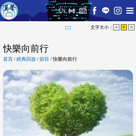
EN
:::
文字大小：
小
中
大
快樂向前行
首頁
/
經典回放
/
節目
/
快樂向前行