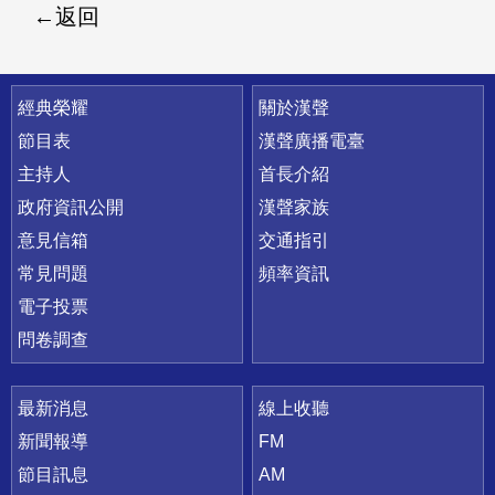
返回
快速連結
經典榮耀
關於漢聲
節目表
漢聲廣播電臺
主持人
首長介紹
政府資訊公開
漢聲家族
意見信箱
交通指引
常見問題
頻率資訊
電子投票
問卷調查
最新消息
線上收聽
新聞報導
FM
節目訊息
AM