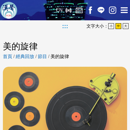
EN
:::
文字大小：
小
中
大
美的旋律
首頁
/
經典回放
/
節目
/
美的旋律