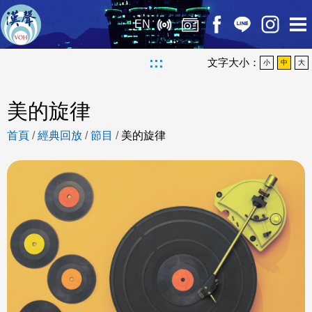
EN
:::
文字大小：
小
中
大
美的旋律
首頁
/
經典回放
/
節目
/
美的旋律