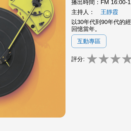
播出時間：
FM 16:00
主持人：
王靜霞
以30年代到90年代
回憶當年。
互動專區
★
★
★
評分: