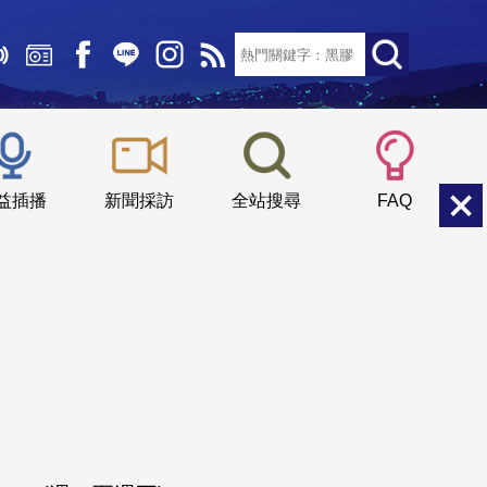
文字大小：
小
中
大
益插播
新聞採訪
全站搜尋
FAQ