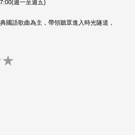
-17:00(週一至週五)
的經典國語歌曲為主，帶領聽眾進入時光隧道，
★
★