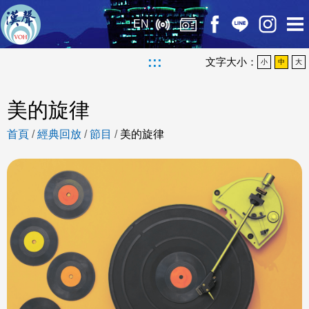
EN
:::
文字大小：
小
中
大
美的旋律
首頁
/
經典回放
/
節目
/
美的旋律