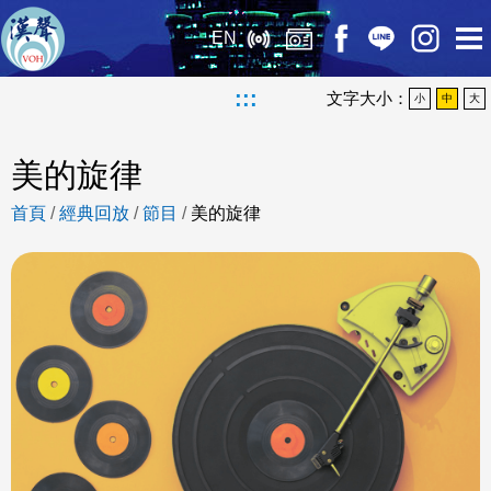
EN
:::
文字大小：
小
中
大
美的旋律
首頁
/
經典回放
/
節目
/
美的旋律