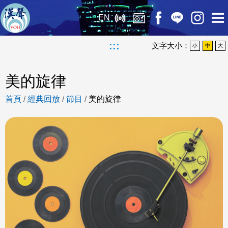
EN
:::
文字大小：
小
中
大
美的旋律
首頁
/
經典回放
/
節目
/
美的旋律