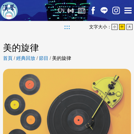
EN
:::
文字大小：
小
中
大
美的旋律
首頁
/
經典回放
/
節目
/
美的旋律