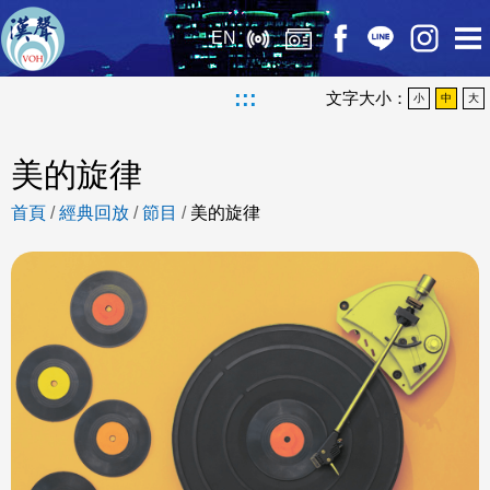
EN
:::
文字大小：
小
中
大
美的旋律
首頁
/
經典回放
/
節目
/
美的旋律