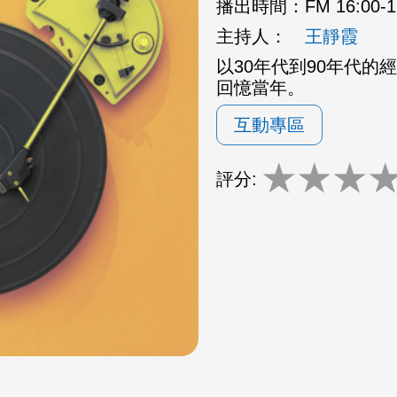
播出時間：
FM 16:00
主持人：
王靜霞
以30年代到90年代
回憶當年。
互動專區
★
★
★
評分: