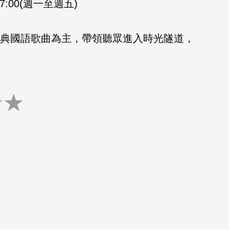
-17:00(週一至週五)
的經典國語歌曲為主，帶領聽眾進入時光隧道，
★
★