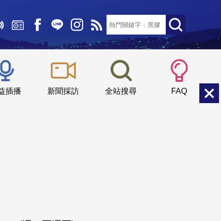
文字大小：
小
中
大
益插播
新聞採訪
全站搜尋
FAQ